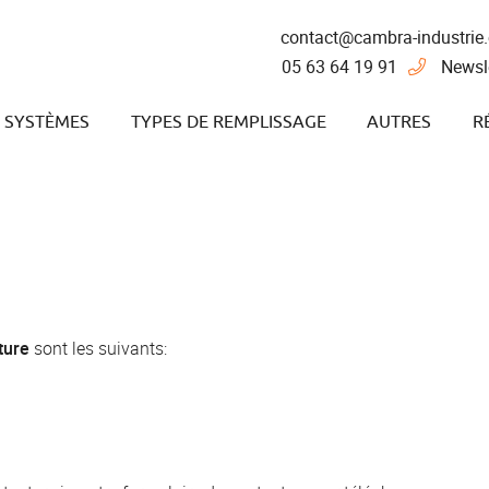
05 63 64 19 91
Newsl
 SYSTÈMES
TYPES DE REMPLISSAGE
AUTRES
R
ture
sont les suivants: